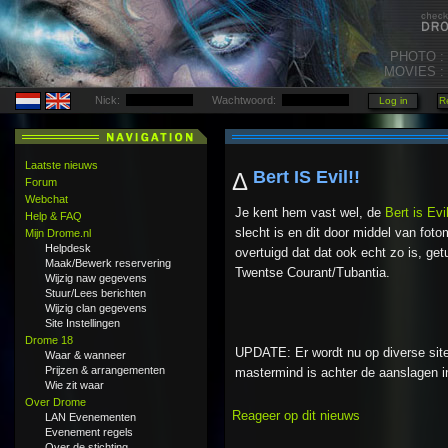
PHOTO :
MOVIES :
Nick:
Wachtwoord:
Laatste nieuws
Bert IS Evil!!
Δ
Forum
Webchat
Je kent hem vast wel, de
Bert is Evi
Help & FAQ
slecht is en dit door middel van foto
Mijn Drome.nl
Helpdesk
overtuigd dat dat ook echt zo is, ge
Maak/Bewerk reservering
Twentse Courant/Tubantia.
Wijzig naw gegevens
Stuur/Lees berichten
Wijzig clan gegevens
Site Instellingen
Drome 18
UPDATE: Er wordt nu op diverse site
Waar & wanneer
Prijzen & arrangementen
mastermind is achter de aanslagen 
Wie zit waar
Over Drome
Reageer op dit nieuws
LAN Evenementen
Evenement regels
Over de stichting