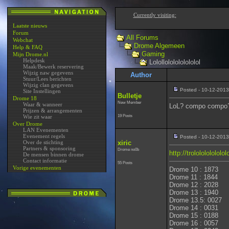
Currently visiting:
Laatste nieuws
Forum
All Forums
Webchat
Drome Algemeen
Help & FAQ
Gaming
Mijn Drome.nl
Helpdesk
Lolollololololololol
Maak/Bewerk reservering
Wijzig naw gegevens
Author
Stuur/Lees berichten
Wijzig clan gegevens
Posted - 10-12-2013
Site Instellingen
Bulletje
Drome 18
New Member
Waar & wanneer
LoL? compo compo
Prijzen & arrangementen
19 Posts
Wie zit waar
Over Drome
LAN Evenementen
Evenement regels
Posted - 10-12-2013
Over de stichting
xiric
Partners & sponsoring
Drome no0b
http://trololololololo
De mensen binnen drome
Contact informatie
55 Posts
Vorige evenementen
Drome 10 : 1873
Drome 11 : 1844
Drome 12 : 2028
Drome 13 : 1940
Drome 13.5: 0027
Drome 14 : 0031
Drome 15 : 0188
Drome 16 : 0057