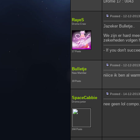
Drome 17 : 0043
Posted - 12-12-2013
RayeS
Drome Crew
Jazeker Bulletje..
We zijn er hard mee
zekerheden volgen ho
- If you don't succee
17 Posts
Posted - 12-12-2013
Bulletje
New Member
niiice ik ben al war
19 Posts
Posted - 14-12-2013
SpaceCabbie
Drome junior
nee geen lol compo..
244 Posts