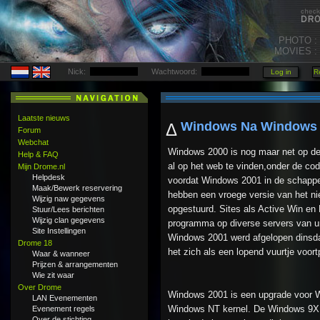
PHOTO :
MOVIES :
Nick:
Wachtwoord:
Laatste nieuws
Windows Na Windows
Δ
Forum
Webchat
Windows 2000 is nog maar net op de
Help & FAQ
al op het web te vinden,onder de co
Mijn Drome.nl
Helpdesk
voordat Windows 2001 in de schappen
Maak/Bewerk reservering
hebben een vroege versie van het n
Wijzig naw gegevens
opgestuurd. Sites als Active Win en
Stuur/Lees berichten
Wijzig clan gegevens
programma op diverse servers van un
Site Instellingen
Windows 2001 werd afgelopen dinsda
Drome 18
het zich als een lopend vuurtje voort
Waar & wanneer
Prijzen & arrangementen
Wie zit waar
Over Drome
Windows 2001 is een upgrade voor W
LAN Evenementen
Windows NT kernel. De Windows 9X 
Evenement regels
Over de stichting