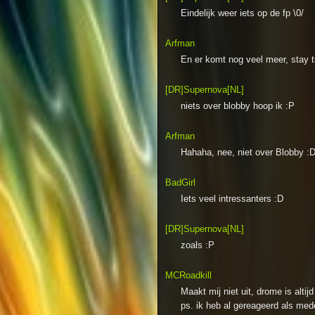
Eindelijk weer iets op de fp \0/
Arfman
En er komt nog veel meer, stay t
[DR]Supernova[NL]
niets over blobby hoop ik :P
Arfman
Hahaha, nee, niet over Blobby :
BadGirl
Iets veel intressanters :D
[DR]Supernova[NL]
zoals :P
MCRoadkill
Maakt mij niet uit, drome is altij
ps. ik heb al gereageerd als me