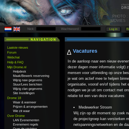
PHOTO :
MOVIES :
Nick:
Wachtwoord:
Laatste nieuws
Vacatures
Δ
Forum
Webchat
In de aanloop naar een nieuw evene
Help & FAQ
dezer dagen meer informatie volgt) 
Mijn Drome.nl
Helpdesk
mensen voor uitbreiding op onze best
Maak/Bewerk reservering
je wat om actief mee te helpen bin
Wijzig naw gegevens
organisatie, vooraf en/of tijdens he
Stuur/Lees berichten
Wijzig clan gegevens
nodigen we je uit om contact met on
Site Instellingen
relatie tot een van deze vacatures:
Drome 18
Waar & wanneer
Prijzen & arrangementen
Medewerker Stroom
Wie zit waar
Wij zijn op dit moment op zoek 
Over Drome
de projectgroep kan versterken m
LAN Evenementen
netspanningsnetwerken en de daar
Evenement regels
Over de stichting