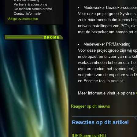
Partners & sponsoring
Medewerker Bezoekerssuppor
De mensen binnen drome
Voor onze projectgroep Systems 
Contact informatie
Vorige evenementen
zoek naar mensen die kennis heb
netwerkinstellingen van PC's, d
met de bezoeker om samen tot e
Medewerker PR/Marketing
Voor deze projectgroep zijn wij o
in de opzet en uitvoer van marketi
werkzaamheden behoren o.a: het 
over en rondom het evenement, h
vergroten van de exposure van D
en Engelse taal is vereist.
Meer informatie vindt je op onze
Reageer op dit nieuws
Reacties op dit artikel
[DR]Supernova[NL]