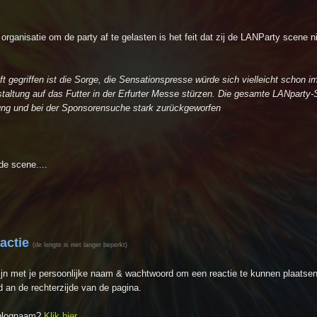
organisatie om de party af te gelasten is het feit dat zij de LANParty scene n
ft gegriffen ist die Sorge, die Sensationspresse würde sich vielleicht schon i
taltung auf das Futter in der Erfurter Messe stürzen. Die gesamte LANparty
nung und bei der Sponsorensuche stark zurückgeworfen
de scene....
eactie
(de lengte is niet langer beperkt)
ijn met je persoonlijke naam & wachtwoord om een reactie te kunnen plaatsen
 an de rechterzijde van de pagina.
inlognaam?
Klik hier
.