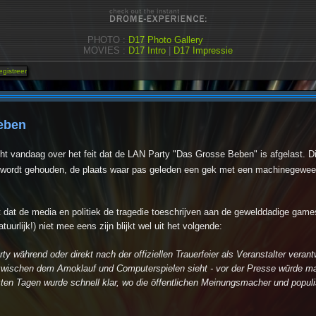
PHOTO :
D17 Photo Gallery
MOVIES :
D17 Intro
|
D17 Impressie
eben
ht vandaag over het feit dat de LAN Party "Das Grosse Beben" is afgelast. Di
rt wordt gehouden, de plaats waar pas geleden een gek met een machinegewee
it dat de media en politiek de tragedie toeschrijven aan de gewelddadige gam
uurlijk!) niet mee eens zijn blijkt wel uit het volgende:
y während oder direkt nach der offiziellen Trauerfeier als Veranstalter verant
 zwischen dem Amoklauf und Computerspielen sieht - vor der Presse würde ma
en Tagen wurde schnell klar, wo die öffentlichen Meinungsmacher und populist