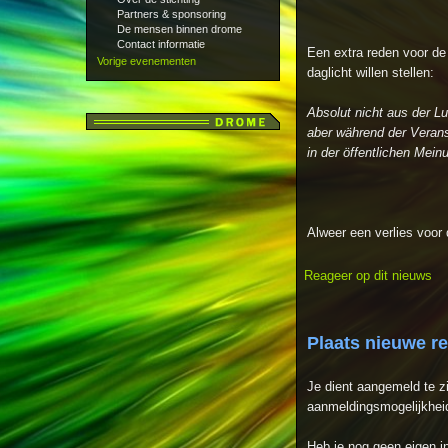
Partners & sponsoring
De mensen binnen drome
Contact informatie
Een extra reden voor de 
Vorige evenementen
daglicht willen stellen:
Absolut nicht aus der Lu
aber während der Verans
in der öffentlichen Mei
Alweer een verlies voor 
Reageer op dit nieuws
Plaats nieuwe r
Je dient aangemeld te z
aanmeldingsmogelijkheid
Heb je nog geen eigen 