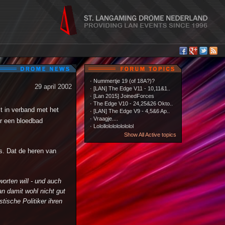
·
Nummertje 19 (of 18A?)?
29 april 2002
·
[LAN] The Edge V11 - 10,11&1..
·
[Lan 2015] JoinedForces
·
The Edge V10 - 24,25&26 Okto..
t in verband met het
·
[LAN] The Edge V9 - 4,5&6 Ap..
·
Vraagje....
r een bloedbad
·
Lolollololololololol
Show All Active topics
es. Dat de heren van
worten will - und auch
n damit wohl nicht gut
ische Politiker ihren