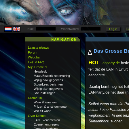
Nick:
Wachtwoord:
Laatste nieuws
Das Grosse B
Δ
Forum
Webchat
HOT
Help & FAQ
Lanparty.de
beric
Mijn Drome.nl
feit dat de LAN in Erfu
Helpdesk
aanrichtte.
Maak/Bewerk reservering
Wijzig naw gegevens
Stuur/Lees berichten
Daarbij komt nog het fe
Wijzig clan gegevens
LANParty.de het daar (nat
Site Instellingen
Drome 18
Waar & wanneer
Selbst wenn man die Part
Prijzen & arrangementen
selbst keine Parallelen
Wie zit waar
wegkommen. In den letzt
Over Drome
LAN Evenementen
Sündenbock suchen.
Evenement regels
Over de stichting