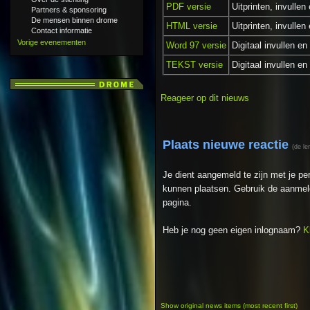
PDF versie
Uitprinten, invullen
Partners & sponsoring
De mensen binnen drome
HTML versie
Uitprinten, invullen
Contact informatie
Vorige evenementen
Word 97 versie
Digitaal invullen en
TEKST versie
Digitaal invullen en
Reageer op dit nieuws
Plaats nieuwe reactie
(de le
Je dient aangemeld te zijn met je p
kunnen plaatsen. Gebruik de aanmeld
pagina.
Heb je nog geen eigen inlognaam?
K
Show original news items (most recent first)