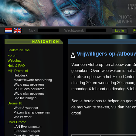
PHOTO :
MOVIES :
Nick:
Wachtwoord:
Laatste nieuws
Vrijwilligers op-/afbou
Δ
Forum
Webchat
Voor een vlotte op- en afbouw van Dr
Help & FAQ
gebruiken. Over twee weken is het al
Mijn Drome.nl
Helpdesk
feitelijke opbouw in het Expo Center
Maak/Bewerk reservering
dinsdag 29, en woensdag 30 januari
Wijzig naw gegevens
maandag 4 februari en dinsdag 5 febr
Stuur/Lees berichten
Wijzig clan gegevens
Site Instellingen
Ben je bereid ons te helpen en gedu
Drome 18
de mouwen te steken, vul dan het ond
Waar & wanneer
Prijzen & arrangementen
groot!
Wie zit waar
Over Drome
LAN Evenementen
Evenement regels
Over de stichting