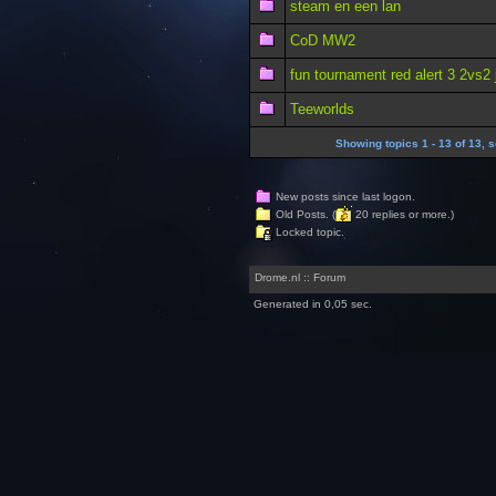
steam en een lan
CoD MW2
fun tournament red alert 3 2vs2 
Teeworlds
Showing topics 1 - 13 of 13, s
New posts since last logon.
Old Posts. (
20 replies or more.)
Locked topic.
Drome.nl :: Forum
Generated in 0,05 sec.