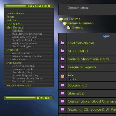
Currently visiting:
Laatste nieuws
Forum
All Forums
Webchat
Drome Algemeen
Help & FAQ
Gaming
Mijn Drome.nl
Helpdesk
Maak/Bewerk reservering
Topic
Wijzig naw gegevens
Stuur/Lees berichten
Lolollololololololol
Wijzig clan gegevens
Site Instellingen
Drome 18
SC2 COMPO
Waar & wanneer
Prijzen & arrangementen
Nadeo's Shootmania storm!
Wie zit waar
Over Drome
LAN Evenementen
League of Legends
Evenement regels
Over de stichting
LoL
Partners & sponsoring
De mensen binnen drome
1
2
Contact informatie
Vorige evenementen
666gaming :)
Starcraft 2
Counter Strike: Global Offensiv
Gezocht:: CS: Source & UT Par