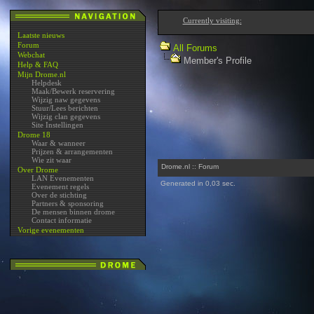
Currently visiting:
Laatste nieuws
Forum
All Forums
Webchat
Member's Profile
Help & FAQ
Mijn Drome.nl
Helpdesk
Maak/Bewerk reservering
Wijzig naw gegevens
Stuur/Lees berichten
Wijzig clan gegevens
Site Instellingen
Drome 18
Waar & wanneer
Prijzen & arrangementen
Wie zit waar
Drome.nl :: Forum
Over Drome
LAN Evenementen
Generated in 0,03 sec.
Evenement regels
Over de stichting
Partners & sponsoring
De mensen binnen drome
Contact informatie
Vorige evenementen