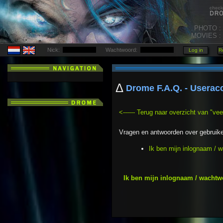
PHOTO :
MOVIES :
Nick:
Wachtwoord:
Δ
Drome F.A.Q. - Userac
<------ Terug naar overzicht van "ve
Vragen en antwoorden over gebruiker
Ik ben mijn inlognaam / w
Ik ben mijn inlognaam / wachtwo