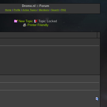
Drome.nl :: Forum
Home
|
Profile
|
Active Topics
|
Members
|
Search
|
FAQ
New Topic
Topic Locked
Printer Friendly