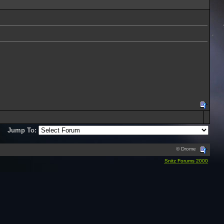
Jump To:
© Drome
Snitz Forums 2000