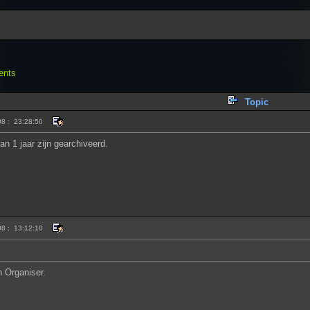
ents
Topic
08 : 23:28:50
an 1 jaar zijn gearchiveerd.
08 : 13:12:10
 Organiser.