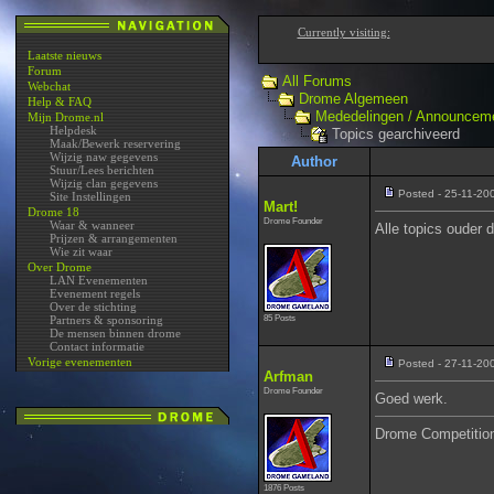
Currently visiting:
Laatste nieuws
Forum
All Forums
Webchat
Drome Algemeen
Help & FAQ
Mededelingen / Announcem
Mijn Drome.nl
Helpdesk
Topics gearchiveerd
Maak/Bewerk reservering
Wijzig naw gegevens
Author
Stuur/Lees berichten
Wijzig clan gegevens
Posted - 25-11-20
Site Instellingen
Mart!
Drome 18
Drome Founder
Waar & wanneer
Alle topics ouder d
Prijzen & arrangementen
Wie zit waar
Over Drome
LAN Evenementen
Evenement regels
Over de stichting
85 Posts
Partners & sponsoring
De mensen binnen drome
Contact informatie
Vorige evenementen
Posted - 27-11-20
Arfman
Drome Founder
Goed werk.
Drome Competition
1876 Posts