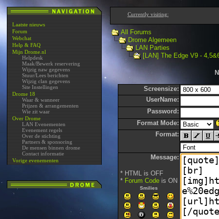
Currently visiting:
Laatste nieuws
Forum
All Forums
Webchat
Drome Algemeen
Help & FAQ
LAN Parties
Mijn Drome.nl
[LAN] The Edge V9 - 4,5&6
Helpdesk
Maak/Bewerk reservering
Wijzig naw gegevens
N
Stuur/Lees berichten
Wijzig clan gegevens
Site Instellingen
Screensize:
Drome 18
UserName:
Waar & wanneer
Prijzen & arrangementen
Password:
Wie zit waar
Over Drome
Format Mode:
LAN Evenementen
Evenement regels
Format:
Over de stichting
Partners & sponsoring
De mensen binnen drome
Contact informatie
Message:
Vorige evenementen
* HTML is OFF
*
Forum Code
is ON
Smilies