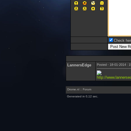
Check here
LannersEdge
Posted - 18-01-2014 : 1
http://www.lannersed
Drome.nl :: Forum
Generated in 0,12 sec.