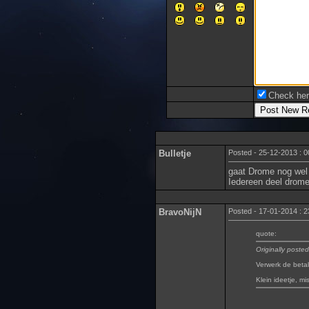
Check here
Bulletje
Posted - 25-12-2013 : 0
gaat Drome nog wel d
Iedereen deel drom
BravoNijN
Posted - 17-01-2014 : 2
quote:
Originally poste
Verwerk de betal
Klein ideetje, mi