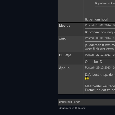
Ik probeer ook 
Ik ben om hoor!
Mevius
Posted - 10-01-2014 : 0
Ik probeer ook nog 
xiric
Posted - 09-01-2014 : 1
ja iedereen ff wef-mo
weer flink wat extra
Bulletje
Posted - 27-12-2013 : 1
Oh.. oke :D
Apollo
Posted - 25-12-2013 : 1
Da's best knap, de r
Maar vertel wel teg
Drome, en dat ze 
Drome.nl :: Forum
Generated in 0,14 sec.