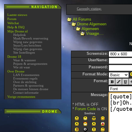
Currently visiting:
Laatste nieuws
Forum
All Forums
Webchat
Drome Algemeen
Help & FAQ
Algemeen
Mijn Drome.nl
Vraagje....
Helpdesk
Maak/Bewerk reservering
Wijzig naw gegevens
N
Stuur/Lees berichten
Wijzig clan gegevens
Site Instellingen
Screensize:
Drome 18
UserName:
Waar & wanneer
Prijzen & arrangementen
Password:
Wie zit waar
Over Drome
Format Mode:
LAN Evenementen
Evenement regels
Format:
Over de stichting
Partners & sponsoring
De mensen binnen drome
Contact informatie
Message:
Vorige evenementen
* HTML is OFF
*
Forum Code
is ON
Smilies