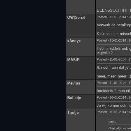
EEENSSCCHHHHH op
OW|Serial
Posted - 13-01-2014 : 2
Verwerk de betalinge
Klein ideetje, missc
xAndyx
Posted - 13-01-2014 : 1
Heb inmiddels ook ge
eigenlijk?
MASiR
Posted - 11-01-2014 : 1
Ik neem aan dat je 
meer, meer, meer! ;)
Mevius
Posted - 11-01-2014 : 1
Inmiddels 2 man erb
Bulletje
Posted - 10-01-2014 : 2
Ja wij komen ook no
Tijntje
Posted - 10-01-2014 : 1
quote:
Originally poste