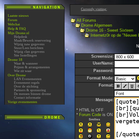
Currently visiting:
Laatste nieuws
Forum
All Forums
Webchat
Drome Algemeen
Help & FAQ
Drome 16 - Sweet Sixteen
Mijn Drome.nl
Internetz0r op de "Nieuwe 
Helpdesk
Maak/Bewerk reservering
Wijzig naw gegevens
N
Stuur/Lees berichten
Wijzig clan gegevens
Site Instellingen
Screensize:
Drome 18
UserName:
Waar & wanneer
Prijzen & arrangementen
Password:
Wie zit waar
Over Drome
Format Mode:
LAN Evenementen
Evenement regels
Format:
Over de stichting
Partners & sponsoring
De mensen binnen drome
Contact informatie
Message:
Vorige evenementen
* HTML is OFF
*
Forum Code
is ON
Smilies