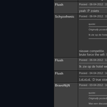
Flush
Posted - 06-04-2012 : 1
yeah :P zoiets
Schyzofrenic
Posted - 06-04-2012 : 1
quote:
Originally poste
Ik zie op de hote
nieuwe competitie.
brute force the wifi 
Flush
Posted - 06-04-2012 : 1
Ik zie op de hotel we
Flush
Posted - 04-04-2012 : 1
LoLoLoL :D true stor
BravoNijN
Posted - 03-04-2012 : 1
quote:
Originally poste
Wat een discussi