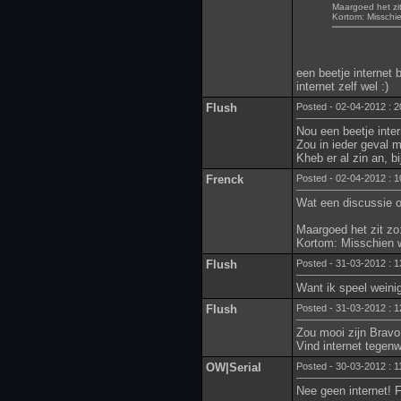
Maargoed het zit
Kortom: Misschie
een beetje internet b
internet zelf wel :)
Flush
Posted - 02-04-2012 : 2
Nou een beetje inte
Zou in ieder geval mo
Kheb er al zin an, bi
Frenck
Posted - 02-04-2012 : 1
Wat een discussie om
Maargoed het zit zo
Kortom: Misschien w
Flush
Posted - 31-03-2012 : 1
Want ik speel weinig
Flush
Posted - 31-03-2012 : 1
Zou mooi zijn Bravo
Vind internet tegen
OW|Serial
Posted - 30-03-2012 : 1
Nee geen internet! Fo