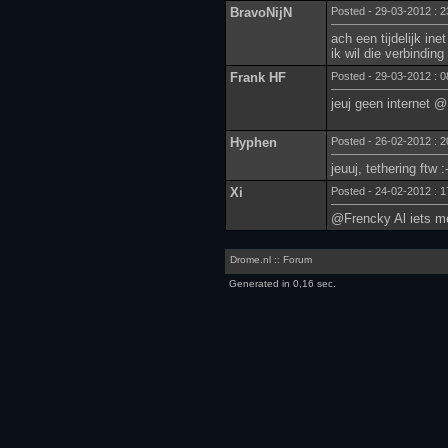
BravoNijN
Posted - 29-03-2012 : 2
ach een tijdelijk in
ik wil die verbinding
Frank HF
Posted - 29-03-2012 : 0
jeuj geen internet @ 
Hyphen
Posted - 26-02-2012 : 2
jeuuj, tethering ftw :-
Xi
Posted - 24-02-2012 : 1
@Frencky Al iets m
Drome.nl :: Forum
Generated in 0,16 sec.