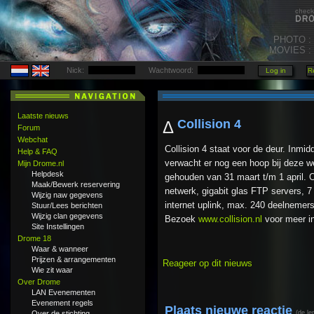
PHOTO :
MOVIES :
Nick:
Wachtwoord:
Laatste nieuws
Collision 4
Δ
Forum
Webchat
Collision 4 staat voor de deur. Inmid
Help & FAQ
verwacht er nog een hoop bij deze wee
Mijn Drome.nl
Helpdesk
gehouden van 31 maart t/m 1 april. O.
Maak/Bewerk reservering
netwerk, gigabit glas FTP servers,
Wijzig naw gegevens
internet uplink, max. 240 deelnemer
Stuur/Lees berichten
Wijzig clan gegevens
Bezoek
www.collision.nl
voor meer in
Site Instellingen
Drome 18
Waar & wanneer
Prijzen & arrangementen
Reageer op dit nieuws
Wie zit waar
Over Drome
LAN Evenementen
Evenement regels
Plaats nieuwe reactie
Over de stichting
(de le