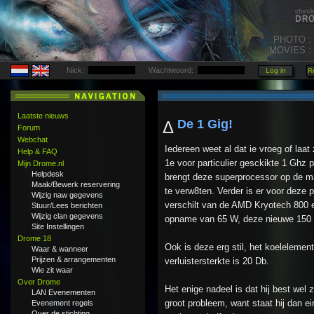
PHOTO :
MOVIES :
Nick:
Wachtwoord:
Laatste nieuws
De 1 Gig!
Δ
Forum
Webchat
Iedereen weet al dat ie vroeg of laat
Help & FAQ
1e voor particulier gesckikte 1 Ghz 
Mijn Drome.nl
Helpdesk
brengt deze superprocessor op de mar
Maak/Bewerk reservering
te verw8ten. Verder is er voor deze
Wijzig naw gegevens
verschilt van de AMD Kryotech 800 
Stuur/Lees berichten
Wijzig clan gegevens
opname van 65 W, deze nieuwe 150
Site Instellingen
Drome 18
Ook is deze erg stil, het koelelemen
Waar & wanneer
Prijzen & arrangementen
verluistersterkte is 20 Db.
Wie zit waar
Over Drome
Het enige nadeel is dat hij best wel
LAN Evenementen
groot probleem, want staat hij dan ein
Evenement regels
Over de stichting