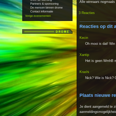
Alle winnaars nogmaals va
Partners & sponsoring
De mensen binnen drome
Contact informatie
3 Reacties
Vorige evenementen
Reacties op dit a
Kecin
Oh mooi is dat! Win
Xantip
Het is geen WmhB m
Krashi
Nick? Wie is Nick? O
Plaats nieuwe r
Je dient aangemeld te z
aanmeldingsmogelijkheid