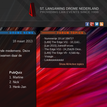
·
Nummertje 19 (of 18A?)?
18 maart 2013
·
[LAN] The Edge V11 - 10,11&1..
·
[Lan 2015] JoinedForces
·
The Edge V10 - 24,25&26 Okto..
mende medemens. Deze
·
[LAN] The Edge V9 - 4,5&6 Ap..
d kwamen daar de
·
Vraagje....
·
Lolollololololololol
Show All Active topics
PubQuiz
1. Martine
2. Nick
3. Henk-Jan