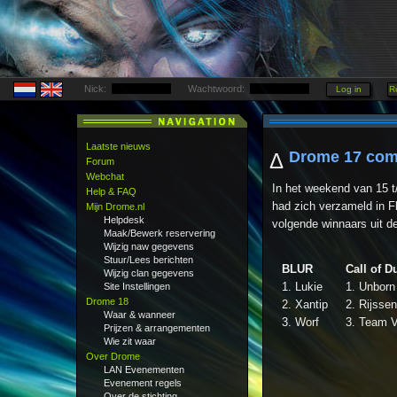
Nick:
Wachtwoord:
Laatste nieuws
Drome 17 comp
Δ
Forum
Webchat
In het weekend van 15 
Help & FAQ
had zich verzameld in F
Mijn Drome.nl
Helpdesk
volgende winnaars uit d
Maak/Bewerk reservering
Wijzig naw gegevens
Stuur/Lees berichten
BLUR
Call of D
Wijzig clan gegevens
1. Lukie
1. Unborn
Site Instellingen
Drome 18
2. Xantip
2. Rijsse
Waar & wanneer
3. Worf
3. Team V
Prijzen & arrangementen
Wie zit waar
Over Drome
LAN Evenementen
Evenement regels
Over de stichting