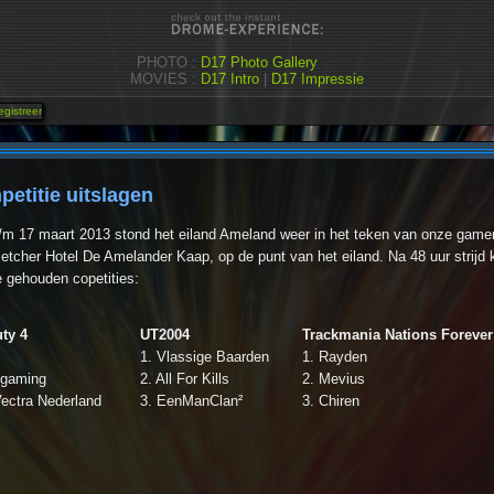
PHOTO :
D17 Photo Gallery
MOVIES :
D17 Intro
|
D17 Impressie
etitie uitslagen
t/m 17 maart 2013 stond het eiland Ameland weer in het teken van onze ga
letcher Hotel De Amelander Kaap, op de punt van het eiland. Na 48 uur strij
e gehouden copetities:
uty 4
UT2004
Trackmania Nations Forever
1. Vlassige Baarden
1. Rayden
ngaming
2. All For Kills
2. Mevius
ectra Nederland
3. EenManClan²
3. Chiren