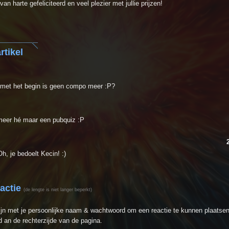
n harte gefeliciteerd en veel plezier met jullie prijzen!
rtikel
 met het begin is geen compo meer :P?
eer hé maar een pubquiz :P
h, je bedoelt Kecin! :)
eactie
(de lengte is niet langer beperkt)
ijn met je persoonlijke naam & wachtwoord om een reactie te kunnen plaatsen
 an de rechterzijde van de pagina.