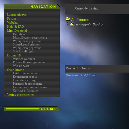
Currently visiting:
Laatste nieuws
Forum
All Forums
Webchat
Member's Profile
Help & FAQ
Mijn Drome.nl
Helpdesk
Maak/Bewerk reservering
Wijzig naw gegevens
Stuur/Lees berichten
Wijzig clan gegevens
Site Instellingen
Drome 18
Waar & wanneer
Prijzen & arrangementen
Wie zit waar
Drome.nl :: Forum
Over Drome
LAN Evenementen
Generated in 0,14 sec.
Evenement regels
Over de stichting
Partners & sponsoring
De mensen binnen drome
Contact informatie
Vorige evenementen